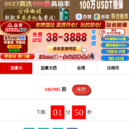
加拿大
加拿大西
台湾
比特币
3467985
期
咪牌
01
49
下期:
分
秒