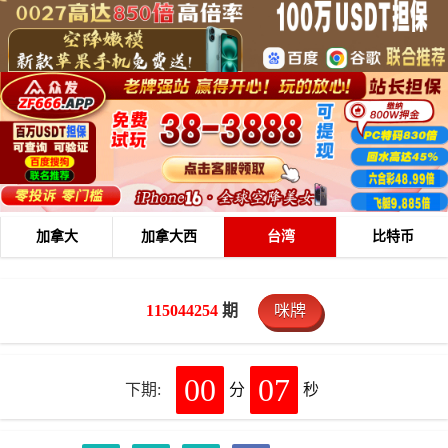
加拿大
加拿大西
台湾
比特币
115044254
期
咪牌
00
06
下期:
分
秒