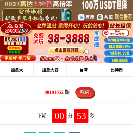
加拿大
加拿大西
台湾
比特币
08101052
期
咪牌
00
53
下期:
分
秒