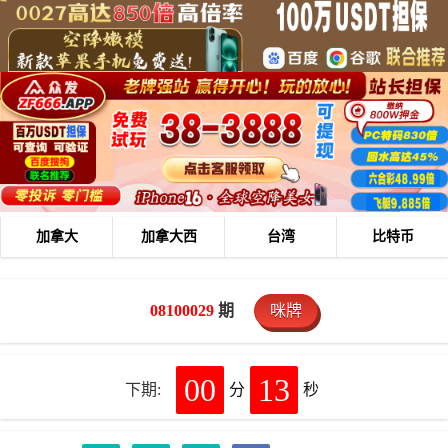
加拿大
加拿大西
台湾
比特币
08100029
期
咪牌
00
13
下期:
分
秒