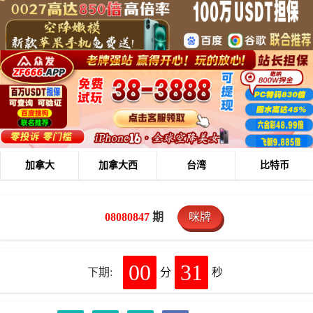
加拿大
加拿大西
台湾
比特币
08080847
期
咪牌
00
30
下期:
分
秒