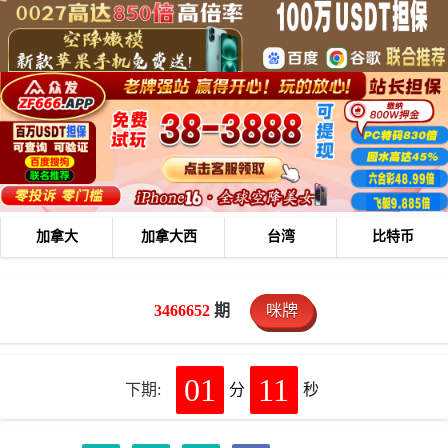
加拿大
加拿大西
台湾
比特币
3466652
期
咪牌
01
11
下期:
分
秒