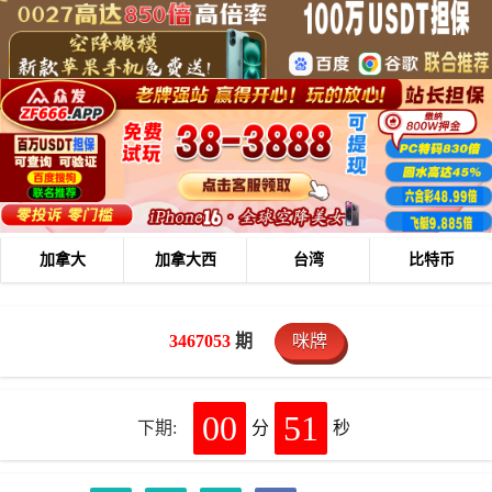
加拿大
加拿大西
台湾
比特币
3467053
期
咪牌
00
50
下期:
分
秒