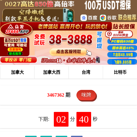
加拿大
加拿大西
台湾
比特币
3467362
期
咪牌
02
40
下期:
分
秒