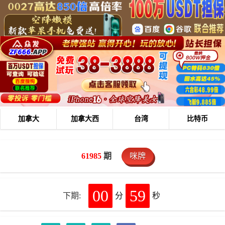
加拿大
加拿大西
台湾
比特币
61985
期
咪牌
00
59
下期:
分
秒