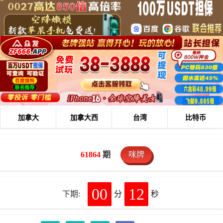
加拿大
加拿大西
台湾
比特币
61864
期
咪牌
00
12
下期:
分
秒