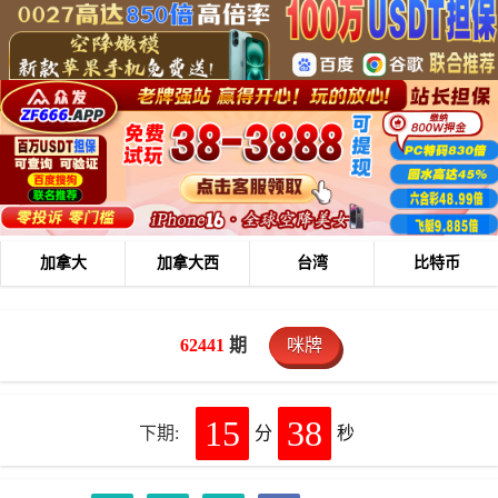
加拿大
加拿大西
台湾
比特币
62441
期
咪牌
15
38
下期:
分
秒